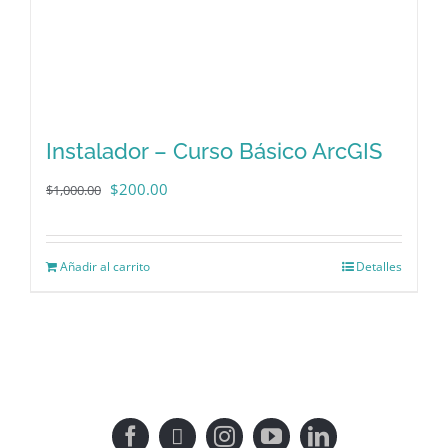
Instalador – Curso Básico ArcGIS
El
El
$
200.00
$
1,000.00
precio
precio
original
actual
Añadir al carrito
Detalles
era:
es:
$1,000.00.
$200.00.