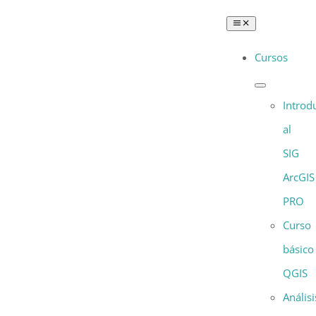
Saltar
Toggle
al
Navigation
Cursos
contenido
Introd
al
SIG
ArcGIS
PRO
Curso
básico
QGIS
Análisi