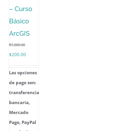
– Curso
Básico
ArcGIS
$
1,000.00
El
El
$
200.00
precio
precio
Las opciones
original
actual
de pago son:
era:
es:
transferencia
$1,000.00.
$200.00.
bancaria,
Mercado
Pago, PayPal