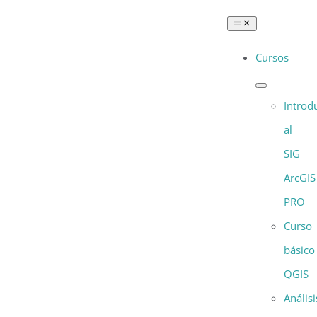
Saltar
Toggle
al
Navigation
Cursos
contenido
Introd
al
SIG
ArcGIS
PRO
Curso
básico
QGIS
Análisi