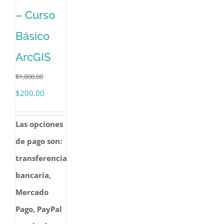
– Curso
Básico
ArcGIS
$
1,000.00
El
El
$
200.00
precio
precio
Las opciones
original
actual
de pago son:
era:
es:
transferencia
$1,000.00.
$200.00.
bancaria,
Mercado
Pago, PayPal