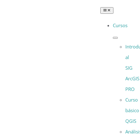
Saltar
Toggle
al
Navigation
Cursos
contenido
Introd
al
SIG
ArcGIS
PRO
Curso
básico
QGIS
Análisi