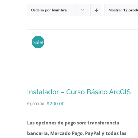
Ordena por
Nombre
Mostrar
12 prod
Sale!
Instalador – Curso Básico ArcGIS
El
El
$
200.00
$
1,000.00
precio
precio
Las opciones de pago son: transferencia
original
actual
bancaria, Mercado Pago, PayPal y todas las
era:
es: