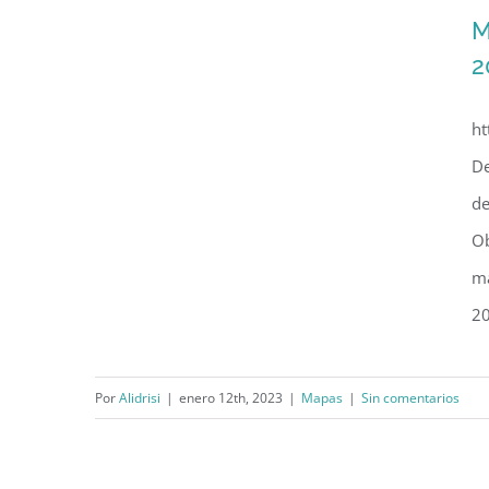
M
2
ht
De
de
Ob
ma
20
Mapa web: Histórico de fugas
Por
Alidrisi
|
enero 12th, 2023
|
Mapas
|
Sin comentarios
de agua de 2007 a 2015 en la
CDMX