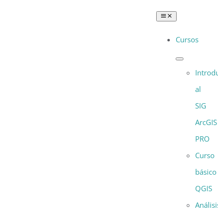
Saltar
Toggle
al
Navigation
Cursos
contenido
Introd
al
SIG
ArcGIS
PRO
Curso
básico
QGIS
Análisi