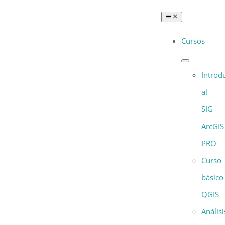
Saltar
Toggle
al
Navigation
Cursos
contenido
Introd
al
SIG
ArcGIS
PRO
Curso
básico
QGIS
Análisi