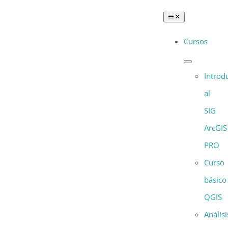
Saltar
Toggle
al
Navigation
Cursos
contenido
Introd
al
SIG
ArcGIS
PRO
Curso
básico
QGIS
Análisi