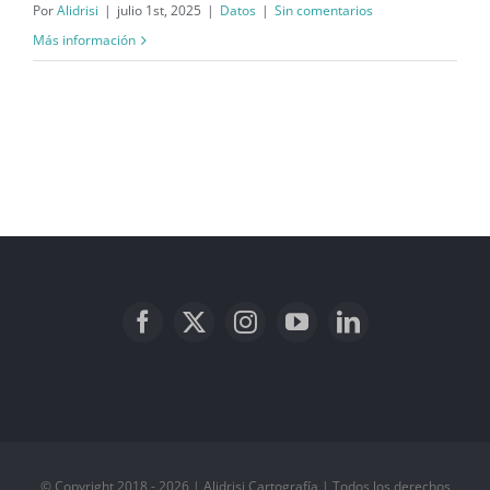
Por
Alidrisi
|
julio 1st, 2025
|
Datos
|
Sin comentarios
Más información
© Copyright 2018 - 2026 | Alidrisi Cartografía | Todos los derechos